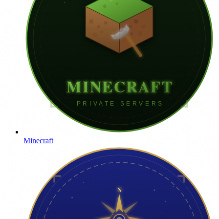
Minecraft