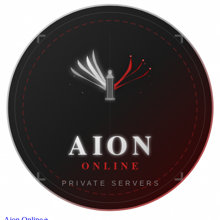
Aion Online