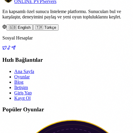
ONLINE
PVP
Servers
En kapsamlı özel sunucu listeleme platformu. Sunucuları bul ve
karşılaştır, deneyimini paylaş ve yeni oyun topluluklarını keşfet.
🇬🇧 English
🇹🇷 Türkçe
Sosyal Hesaplar
Hızlı Bağlantılar
Ana Sayfa
Oyunlar
Blog
İletişim
Giriş Yap
Kayıt Ol
Popüler Oyunlar