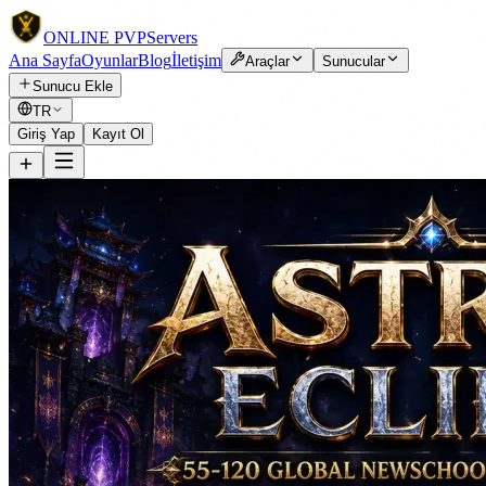
ONLINE
PVP
Servers
Ana Sayfa
Oyunlar
Blog
İletişim
Araçlar
Sunucular
Sunucu Ekle
TR
Giriş Yap
Kayıt Ol