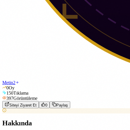
Metin2
0
Oy
150
Tıklama
397
Görüntüleme
Siteyi Ziyaret Et
0
Paylaş
Hakkında