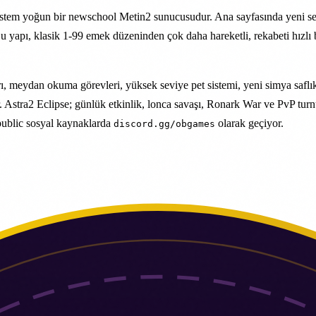
 sistem yoğun bir newschool Metin2 sunucusudur. Ana sayfasında yeni sez
yor. Bu yapı, klasik 1-99 emek düzeninden çok daha hareketli, rekabeti h
, meydan okuma görevleri, yüksek seviye pet sistemi, yeni simya saflıkla
r. Astra2 Eclipse; günlük etkinlik, lonca savaşı, Ronark War ve PvP turn
 public sosyal kaynaklarda
olarak geçiyor.
discord.gg/obgames