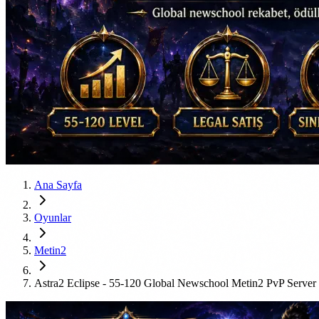
Ana Sayfa
Oyunlar
Metin2
Astra2 Eclipse - 55-120 Global Newschool Metin2 PvP Server