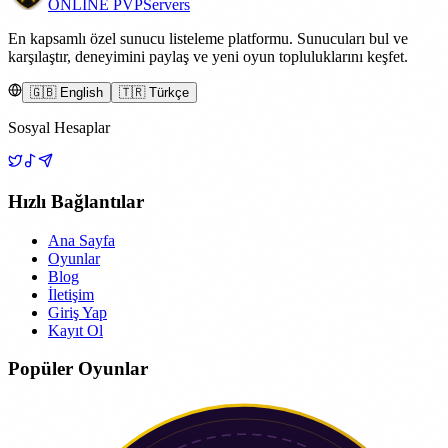
ONLINE
PVP
Servers
En kapsamlı özel sunucu listeleme platformu. Sunucuları bul ve
karşılaştır, deneyimini paylaş ve yeni oyun topluluklarını keşfet.
🇬🇧 English
🇹🇷 Türkçe
Sosyal Hesaplar
Hızlı Bağlantılar
Ana Sayfa
Oyunlar
Blog
İletişim
Giriş Yap
Kayıt Ol
Popüler Oyunlar