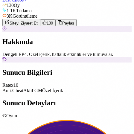
130
Oy
1.1K
Tıklama
3K
Görüntüleme
Siteyi Ziyaret Et
130
Paylaş
Hakkında
Dengeli EP4. Özel içerik, haftalık etkinlikler ve turnuvalar.
Sunucu Bilgileri
Rate
x10
Anti-Cheat
Aktif GM
Özel İçerik
Sunucu Detayları
Oyun