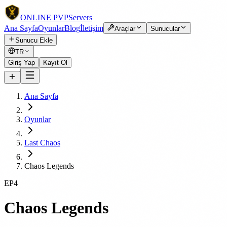
ONLINE
PVP
Servers
Ana Sayfa
Oyunlar
Blog
İletişim
Araçlar
Sunucular
Sunucu Ekle
TR
Giriş Yap
Kayıt Ol
Ana Sayfa
Oyunlar
Last Chaos
Chaos Legends
EP4
Chaos Legends