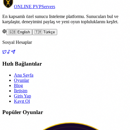
ONLINE
PVP
Servers
En kapsamlı özel sunucu listeleme platformu. Sunucuları bul ve
karşılaştır, deneyimini paylaş ve yeni oyun topluluklarını keşfet.
🇬🇧 English
🇹🇷 Türkçe
Sosyal Hesaplar
Hızlı Bağlantılar
Ana Sayfa
Oyunlar
Blog
İletişim
Giriş Yap
Kayıt Ol
Popüler Oyunlar