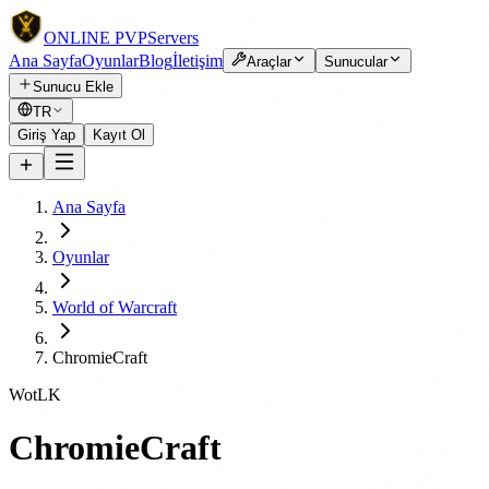
ONLINE
PVP
Servers
Ana Sayfa
Oyunlar
Blog
İletişim
Araçlar
Sunucular
Sunucu Ekle
TR
Giriş Yap
Kayıt Ol
Ana Sayfa
Oyunlar
World of Warcraft
ChromieCraft
WotLK
ChromieCraft