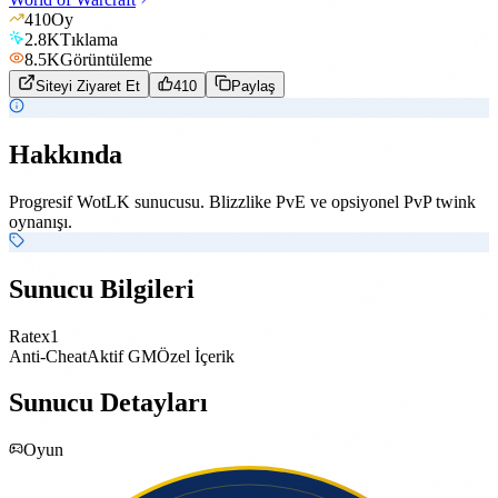
410
Oy
2.8K
Tıklama
8.5K
Görüntüleme
Siteyi Ziyaret Et
410
Paylaş
Hakkında
Progresif WotLK sunucusu. Blizzlike PvE ve opsiyonel PvP twink
oynanışı.
Sunucu Bilgileri
Rate
x1
Anti-Cheat
Aktif GM
Özel İçerik
Sunucu Detayları
Oyun