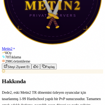
Metin2
0
Oy
70
Tıklama
298
Görüntüleme
Siteyi Ziyaret Et
0
Paylaş
Hakkında
Dede2, eski Metin2 TR dönemini özleyen oyuncular için
tasarlanmış 1-99 Hardschool yapılı bir PvP sunucusudur. Tamamen