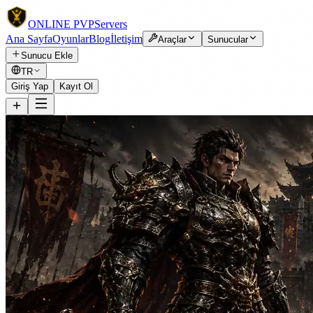
ONLINE
PVP
Servers
Ana Sayfa
Oyunlar
Blog
İletişim
Araçlar
Sunucular
Sunucu Ekle
TR
Giriş Yap
Kayıt Ol