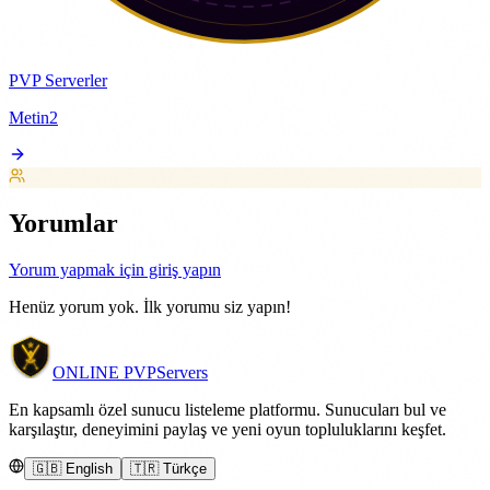
PVP Serverler
Metin2
Yorumlar
Yorum yapmak için giriş yapın
Henüz yorum yok. İlk yorumu siz yapın!
ONLINE
PVP
Servers
En kapsamlı özel sunucu listeleme platformu. Sunucuları bul ve
karşılaştır, deneyimini paylaş ve yeni oyun topluluklarını keşfet.
🇬🇧 English
🇹🇷 Türkçe