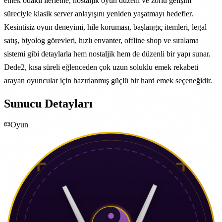
emek odaklı ilerleme, nostaljik oyun düzeni ve zorlu gelişim
süreciyle klasik server anlayışını yeniden yaşatmayı hedefler.
Kesintisiz oyun deneyimi, hile koruması, başlangıç itemleri, legal
satış, biyolog görevleri, hızlı envanter, offline shop ve sıralama
sistemi gibi detaylarla hem nostaljik hem de düzenli bir yapı sunar.
Dede2, kısa süreli eğlenceden çok uzun soluklu emek rekabeti
arayan oyuncular için hazırlanmış güçlü bir hard emek seçeneğidir.
Sunucu Detayları
Oyun