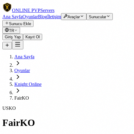
ONLINE
PVP
Servers
Ana Sayfa
Oyunlar
Blog
İletişim
Araçlar
Sunucular
Sunucu Ekle
TR
Giriş Yap
Kayıt Ol
Ana Sayfa
Oyunlar
Knight Online
FairKO
USKO
FairKO