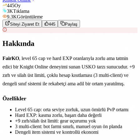
445
Oy
3K
Tıklama
9.3K
Görüntüleme
Siteyi Ziyaret Et
445
Paylaş
Hakkında
FairKO
, level 65 cap ve hard EXP oranlarıyla zorlu ama tatmin
edici bir Knight Online deneyimi sunan USKO tarzı sunucudur. +9
zırh ve silah üst limiti, çoklu hesap kısıtlaması (3 multi-client) ve
dengeli sınıf sistemi ile rekabetçi ama adil bir ortam yaratılmış.
Özellikler
Level 65 cap: orta seviye zorluk, uzun ömürlü PvP ortamı
Hard EXP: kasma zorlu, başarı daha değerli
+9 zırh/silah üst limiti: gear uçurumu yok
3 multi-client: bot farmi sınırlı, manuel oyun ön planda
Dengeli item sistemi ve kontrollü ekonomi