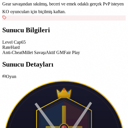
Gear savaşından sıkılmış, beceri ve emek odaklı gerçek PvP isteyen
KO oyuncuları için biçilmiş kaftan.
Sunucu Bilgileri
Level Cap
65
Rate
Hard
Anti-Cheat
Millet Savaşı
Aktif GM
Fair Play
Sunucu Detayları
Oyun