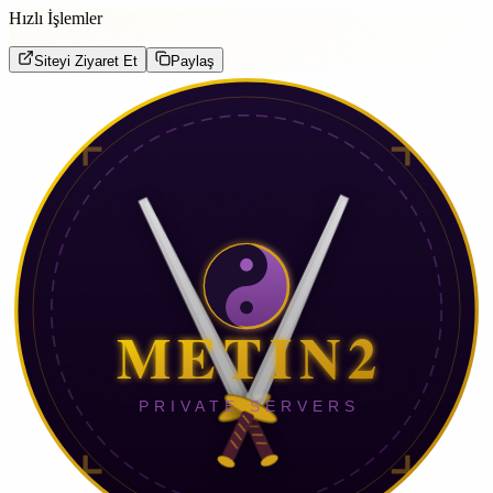
Hızlı İşlemler
Siteyi Ziyaret Et
Paylaş