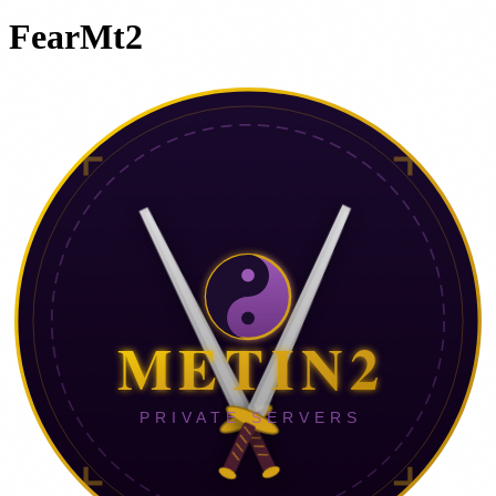
FearMt2