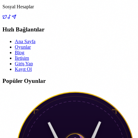
Sosyal Hesaplar
Hızlı Bağlantılar
Ana Sayfa
Oyunlar
Blog
İletişim
Giriş Yap
Kayıt Ol
Popüler Oyunlar