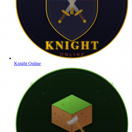
Knight Online