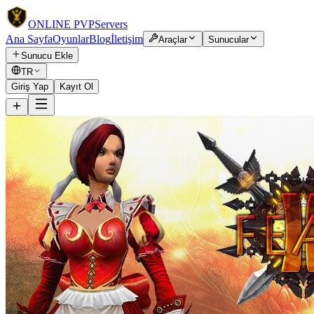
ONLINE
PVP
Servers
Ana Sayfa
Oyunlar
Blog
İletişim
Araçlar
Sunucular
Sunucu Ekle
TR
Giriş Yap
Kayıt Ol