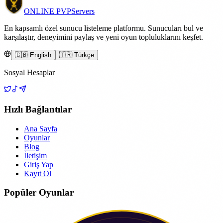
ONLINE
PVP
Servers
En kapsamlı özel sunucu listeleme platformu. Sunucuları bul ve
karşılaştır, deneyimini paylaş ve yeni oyun topluluklarını keşfet.
🇬🇧 English
🇹🇷 Türkçe
Sosyal Hesaplar
Hızlı Bağlantılar
Ana Sayfa
Oyunlar
Blog
İletişim
Giriş Yap
Kayıt Ol
Popüler Oyunlar