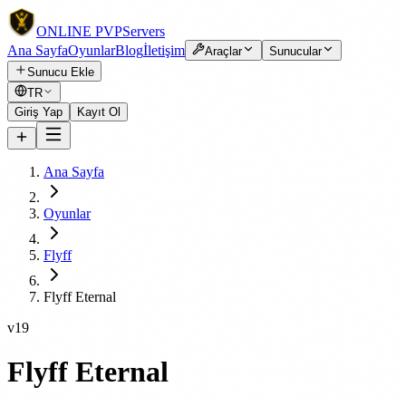
ONLINE
PVP
Servers
Ana Sayfa
Oyunlar
Blog
İletişim
Araçlar
Sunucular
Sunucu Ekle
TR
Giriş Yap
Kayıt Ol
Ana Sayfa
Oyunlar
Flyff
Flyff Eternal
v19
Flyff Eternal