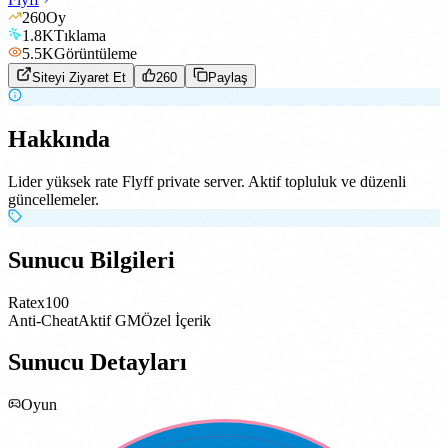
260
Oy
1.8K
Tıklama
5.5K
Görüntüleme
Siteyi Ziyaret Et
260
Paylaş
Hakkında
Lider yüksek rate Flyff private server. Aktif topluluk ve düzenli
güncellemeler.
Sunucu Bilgileri
Rate
x100
Anti-Cheat
Aktif GM
Özel İçerik
Sunucu Detayları
Oyun