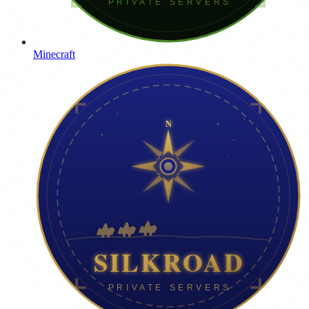
Minecraft