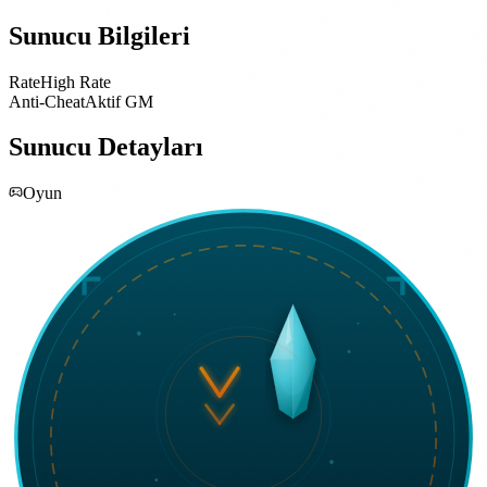
Sunucu Bilgileri
Rate
High Rate
Anti-Cheat
Aktif GM
Sunucu Detayları
Oyun