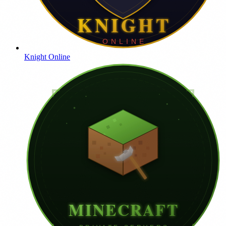
Knight Online