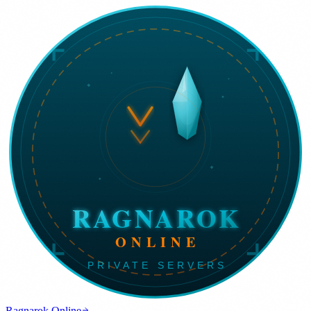
Ragnarok Online