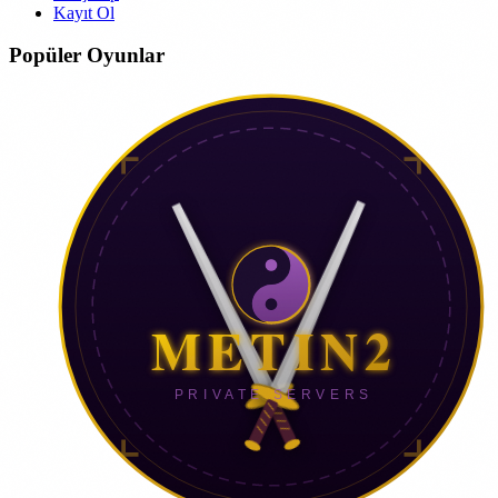
Kayıt Ol
Popüler Oyunlar