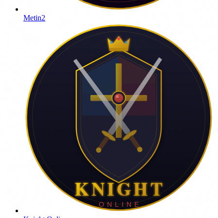
Metin2