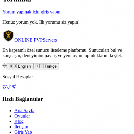
Yorum yapmak için giriş yapın
Henüz yorum yok. İlk yorumu siz yapın!
ONLINE
PVP
Servers
En kapsamlı özel sunucu listeleme platformu. Sunucuları bul ve
karşılaştır, deneyimini paylaş ve yeni oyun topluluklarını keşfet.
🇬🇧 English
🇹🇷 Türkçe
Sosyal Hesaplar
Hızlı Bağlantılar
Ana Sayfa
Oyunlar
Blog
İletişim
Giriş Yap