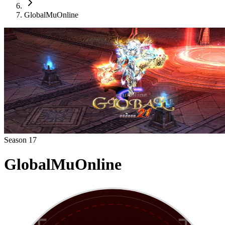
GlobalMuOnline
Season 17
GlobalMuOnline