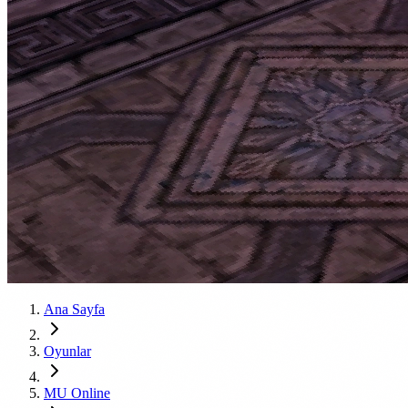
Ana Sayfa
Oyunlar
MU Online