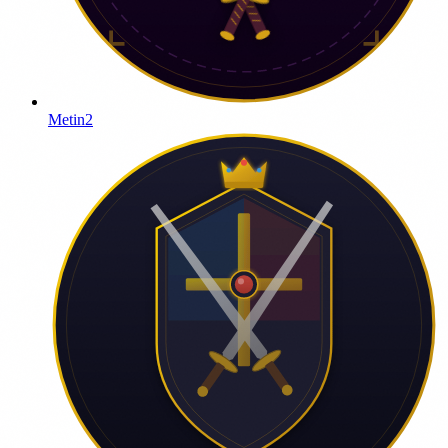
Metin2