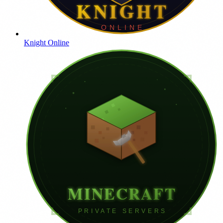
Knight Online