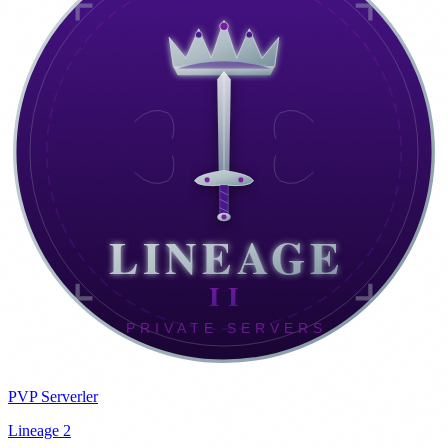
PVP Serverler
Lineage 2