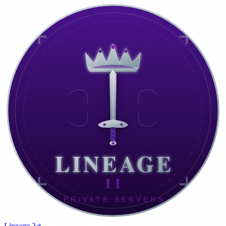
Lineage 2