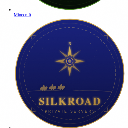
Minecraft