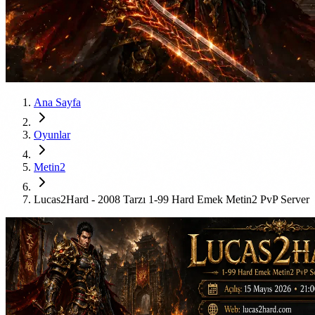
Ana Sayfa
Oyunlar
Metin2
Lucas2Hard - 2008 Tarzı 1-99 Hard Emek Metin2 PvP Server