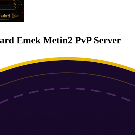
Hard Emek Metin2 PvP Server