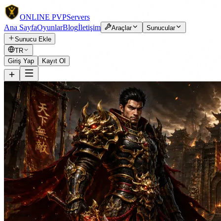
ONLINE
PVP
Servers
Ana Sayfa
Oyunlar
Blog
İletişim
Araçlar
Sunucular
Sunucu Ekle
TR
Giriş Yap
Kayıt Ol