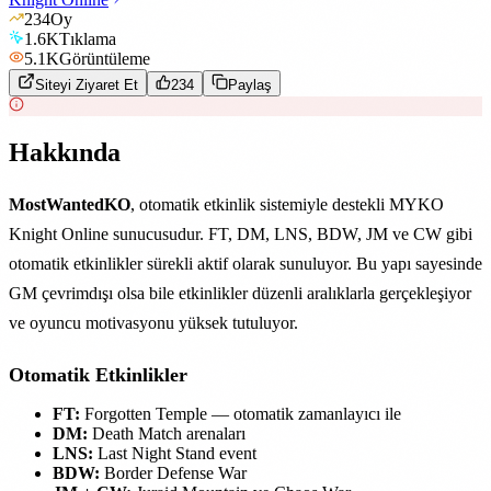
234
Oy
1.6K
Tıklama
5.1K
Görüntüleme
Siteyi Ziyaret Et
234
Paylaş
Hakkında
MostWantedKO
, otomatik etkinlik sistemiyle destekli MYKO
Knight Online sunucusudur. FT, DM, LNS, BDW, JM ve CW gibi
otomatik etkinlikler sürekli aktif olarak sunuluyor. Bu yapı sayesinde
GM çevrimdışı olsa bile etkinlikler düzenli aralıklarla gerçekleşiyor
ve oyuncu motivasyonu yüksek tutuluyor.
Otomatik Etkinlikler
FT:
Forgotten Temple — otomatik zamanlayıcı ile
DM:
Death Match arenaları
LNS:
Last Night Stand event
BDW:
Border Defense War