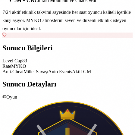
JM + CW:
Juraid Mountain ve Chaos War
7/24 aktif etkinlik takvimi sayesinde her saat oyuncu kaliteli içerikle
karşılaşıyor. MYKO atmosferini seven ve düzenli etkinlik isteyen
oyuncular için ideal.
Sunucu Bilgileri
Level Cap
83
Rate
MYKO
Anti-Cheat
Millet Savaşı
Auto Events
Aktif GM
Sunucu Detayları
Oyun