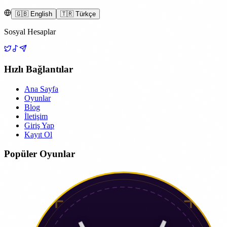
🇬🇧 English
🇹🇷 Türkçe
Sosyal Hesaplar
Hızlı Bağlantılar
Ana Sayfa
Oyunlar
Blog
İletişim
Giriş Yap
Kayıt Ol
Popüler Oyunlar