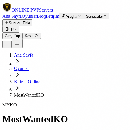
ONLINE
PVP
Servers
Ana Sayfa
Oyunlar
Blog
İletişim
Araçlar
Sunucular
Sunucu Ekle
TR
Giriş Yap
Kayıt Ol
Ana Sayfa
Oyunlar
Knight Online
MostWantedKO
MYKO
MostWantedKO