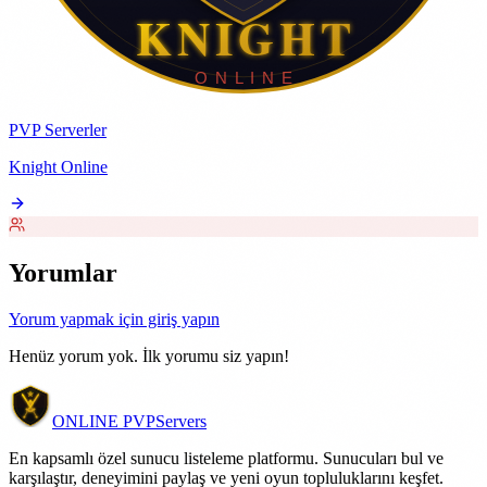
PVP Serverler
Knight Online
Yorumlar
Yorum yapmak için giriş yapın
Henüz yorum yok. İlk yorumu siz yapın!
ONLINE
PVP
Servers
En kapsamlı özel sunucu listeleme platformu. Sunucuları bul ve
karşılaştır, deneyimini paylaş ve yeni oyun topluluklarını keşfet.