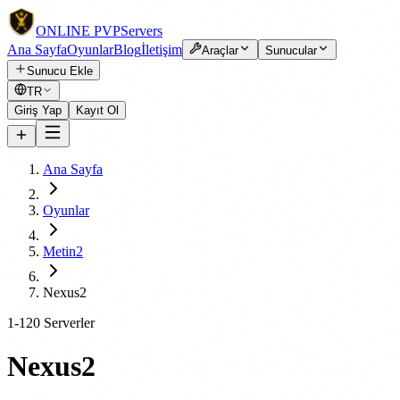
ONLINE
PVP
Servers
Ana Sayfa
Oyunlar
Blog
İletişim
Araçlar
Sunucular
Sunucu Ekle
TR
Giriş Yap
Kayıt Ol
Ana Sayfa
Oyunlar
Metin2
Nexus2
1-120 Serverler
Nexus2