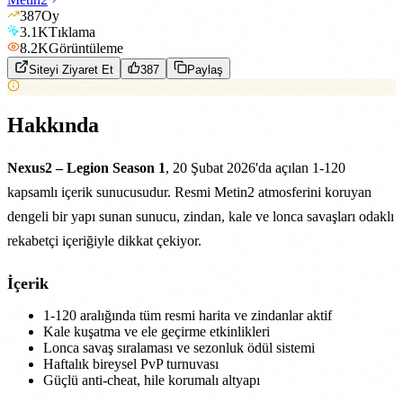
387
Oy
3.1K
Tıklama
8.2K
Görüntüleme
Siteyi Ziyaret Et
387
Paylaş
Hakkında
Nexus2 – Legion Season 1
, 20 Şubat 2026'da açılan 1-120
kapsamlı içerik sunucusudur. Resmi Metin2 atmosferini koruyan
dengeli bir yapı sunan sunucu, zindan, kale ve lonca savaşları odaklı
rekabetçi içeriğiyle dikkat çekiyor.
İçerik
1-120 aralığında tüm resmi harita ve zindanlar aktif
Kale kuşatma ve ele geçirme etkinlikleri
Lonca savaş sıralaması ve sezonluk ödül sistemi
Haftalık bireysel PvP turnuvası
Güçlü anti-cheat, hile korumalı altyapı