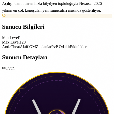
Açılışından itibaren hızla büyüyen topluluğuyla Nexus2, 2026
yılının en çok konuşulan yeni sunucuları arasında gösteriliyor.
Sunucu Bilgileri
Min Level
1
Max Level
120
Anti-Cheat
Aktif GM
Zindanlar
PvP Odaklı
Etkinlikler
Sunucu Detayları
Oyun