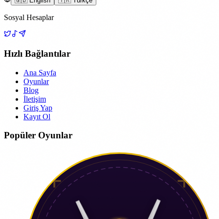
🇬🇧 English
🇹🇷 Türkçe
Sosyal Hesaplar
Hızlı Bağlantılar
Ana Sayfa
Oyunlar
Blog
İletişim
Giriş Yap
Kayıt Ol
Popüler Oyunlar