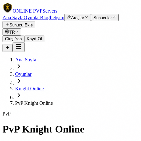
ONLINE
PVP
Servers
Ana Sayfa
Oyunlar
Blog
İletişim
Araçlar
Sunucular
Sunucu Ekle
TR
Giriş Yap
Kayıt Ol
Ana Sayfa
Oyunlar
Knight Online
PvP Knight Online
PvP
PvP Knight Online