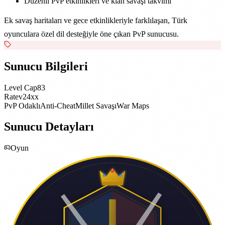
Düzenli PvP etkinlikleri ve klan savaşı takvimi
Ek savaş haritaları ve gece etkinlikleriyle farklılaşan, Türk
oyunculara özel dil desteğiyle öne çıkan PvP sunucusu.
Sunucu Bilgileri
Level Cap
83
Rate
v24xx
PvP Odaklı
Anti-Cheat
Millet Savaşı
War Maps
Sunucu Detayları
Oyun