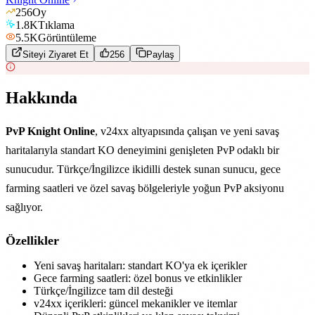
256
Oy
1.8K
Tıklama
5.5K
Görüntüleme
Siteyi Ziyaret Et
256
Paylaş
Hakkında
PvP Knight Online
, v24xx altyapısında çalışan ve yeni savaş
haritalarıyla standart KO deneyimini genişleten PvP odaklı bir
sunucudur. Türkçe/İngilizce ikidilli destek sunan sunucu, gece
farming saatleri ve özel savaş bölgeleriyle yoğun PvP aksiyonu
sağlıyor.
Özellikler
Yeni savaş haritaları: standart KO'ya ek içerikler
Gece farming saatleri: özel bonus ve etkinlikler
Türkçe/İngilizce tam dil desteği
v24xx içerikleri: güncel mekanikler ve itemlar