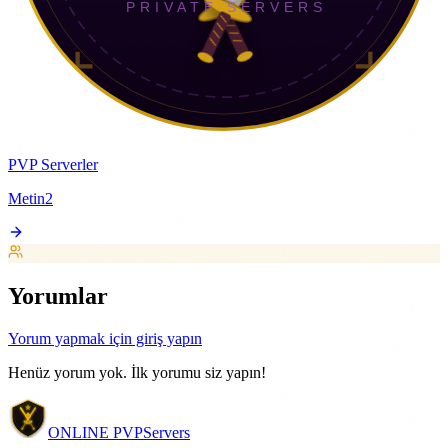
PVP Serverler
Metin2
Yorumlar
Yorum yapmak için giriş yapın
Henüz yorum yok. İlk yorumu siz yapın!
ONLINE
PVP
Servers