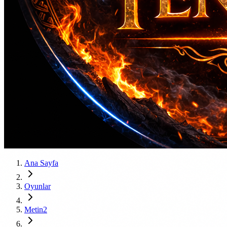
Ana Sayfa
Oyunlar
Metin2