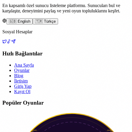
En kapsamlı özel sunucu listeleme platformu. Sunucuları bul ve
karşılaştır, deneyimini paylaş ve yeni oyun topluluklarını keşfet.
🇬🇧 English
🇹🇷 Türkçe
Sosyal Hesaplar
Hızlı Bağlantılar
Ana Sayfa
Oyunlar
Blog
İletişim
Giriş Yap
Kayıt Ol
Popüler Oyunlar