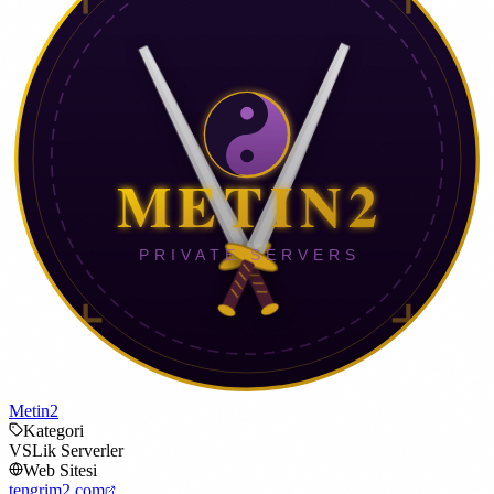
Metin2
Kategori
VSLik Serverler
Web Sitesi
tengrim2.com