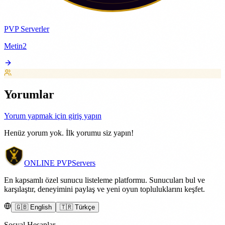
PVP Serverler
Metin2
Yorumlar
Yorum yapmak için giriş yapın
Henüz yorum yok. İlk yorumu siz yapın!
ONLINE
PVP
Servers
En kapsamlı özel sunucu listeleme platformu. Sunucuları bul ve
karşılaştır, deneyimini paylaş ve yeni oyun topluluklarını keşfet.
🇬🇧 English
🇹🇷 Türkçe
Sosyal Hesaplar