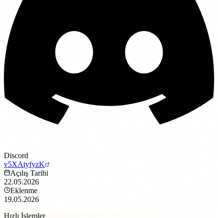
Discord
v5XAtyfyzK
Açılış Tarihi
22.05.2026
Eklenme
19.05.2026
Hızlı İşlemler