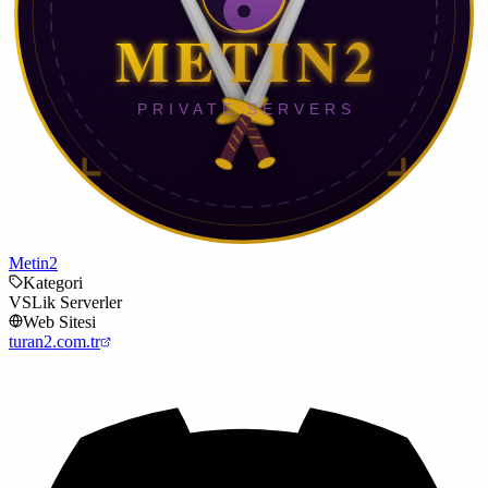
Metin2
Kategori
VSLik Serverler
Web Sitesi
turan2.com.tr