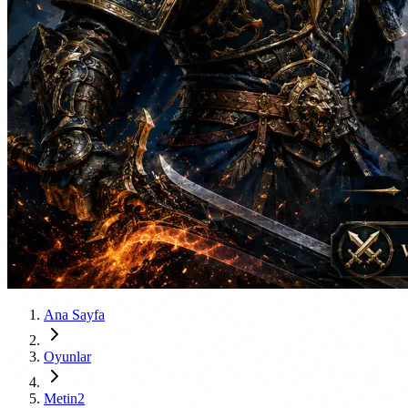
Ana Sayfa
Oyunlar
Metin2