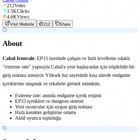
212
Votes
1.5K
Clicks
4.6K
Views
Visit Website
212
Share
About
Cabal Ironvale
, EP33 üzerinde çalışan ve hızlı levelleme odaklı
"extreme rate" yapısıyla Cabal'a yeni başlayanlar için erişilebilir bir
giriş noktası sunuyor. Yüksek hız sayesinde kısa sürede endgame
içeriklerine ulaşmak ve rekabete girmek mümkün.
Extreme rate: anında endgame içerik erişimi
EP33 içerikleri ve dungeon sistemi
Yeni oyuncular için uygun giriş noktası
Hızlı karakter geliştirme ortamı
Aktif oyuncu topluluğu