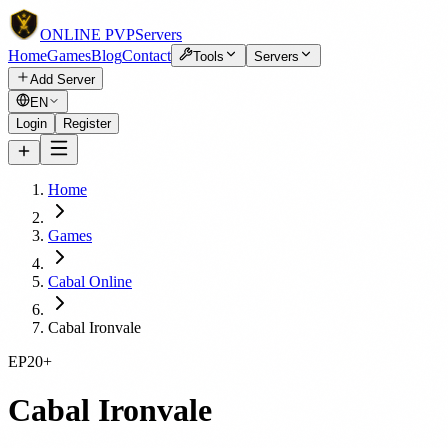
ONLINE
PVP
Servers
Home
Games
Blog
Contact
Tools
Servers
Add Server
EN
Login
Register
Home
Games
Cabal Online
Cabal Ironvale
EP20+
Cabal Ironvale