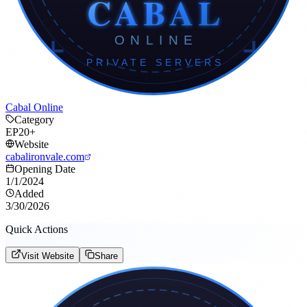
Cabal Online
Category
EP20+
Website
cabalironvale.com
Opening Date
1/1/2024
Added
3/30/2026
Quick Actions
Visit Website
Share