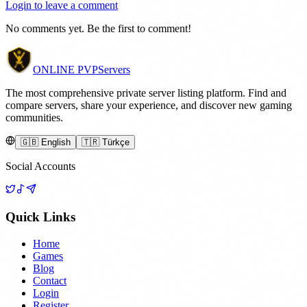
Login to leave a comment
No comments yet. Be the first to comment!
ONLINE
PVP
Servers
The most comprehensive private server listing platform. Find and
compare servers, share your experience, and discover new gaming
communities.
🇬🇧 English
🇹🇷 Türkçe
Social Accounts
Quick Links
Home
Games
Blog
Contact
Login
Register