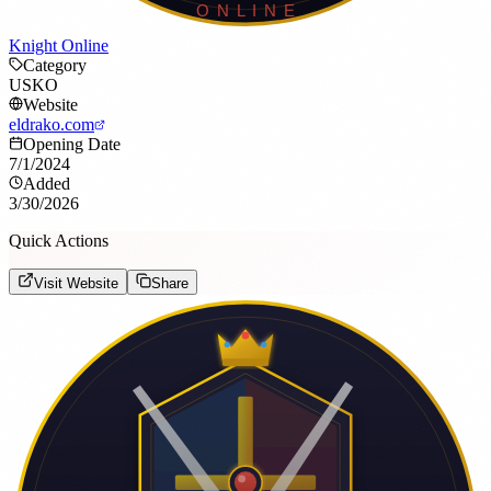
Knight Online
Category
USKO
Website
eldrako.com
Opening Date
7/1/2024
Added
3/30/2026
Quick Actions
Visit Website
Share