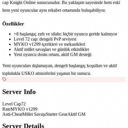
cap Knight Online sunucusudur. Bu yaklaşım sayesinde hem eski
hem yeni oyuncular aynı rekabet ortamında buluşabiliyor.
Özellikler
+8 başlangıç zırh ve silahı: hiçbir oyuncu geride kalmıyor
Level 72 cap: dengeli PvP seviyesi
MYKO v1299 içerikleri ve mekanikleri
Aktif millet savaşları ve günlük etkinlikler
Yeni oyuncu dostu ortam, aktif GM desteği
Yeni oyuncuları dışlamayan, dengeli başlangıç koşulları ve aktif
toplulukla USKO atmosferini yaşatan bir sunucu.
Server Info
Level Cap
72
Rate
MYKO v1299
Anti-Cheat
Millet Savaşı
Starter Gear
Aktif GM
Server Details