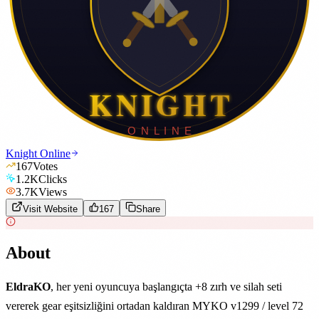
Knight Online
167
Votes
1.2K
Clicks
3.7K
Views
Visit Website
167
Share
About
EldraKO
, her yeni oyuncuya başlangıçta +8 zırh ve silah seti
vererek gear eşitsizliğini ortadan kaldıran MYKO v1299 / level 72