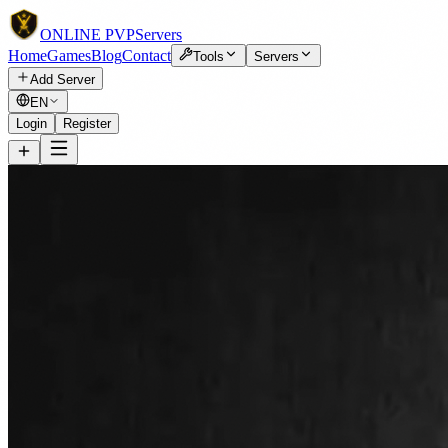
ONLINE
PVP
Servers
Home
Games
Blog
Contact
Tools
Servers
Add Server
EN
Login
Register