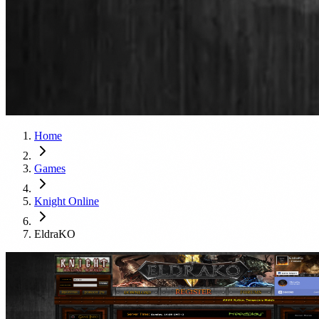
Home
Games
Knight Online
EldraKO