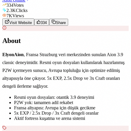
334
Votes
2.3K
Clicks
7K
Views
Visit Website
334
Share
About
ElyonAion
, Fransa Strazburg veri merkezinden sunulan Aion 3.9
classic deneyimidir. Resmi oyun dosyaları kullanılarak hazırlanmış
P2W içermeyen sunucu, Avrupa topluluğu için optimize edilmiş
altyapısıyla öne çıkıyor. 5x EXP, 2.5x Drop ve 3x Craft oranları
dengeli ilerleme sağlıyor.
Resmi oyun dosyaları: otantik 3.9 deneyimi
P2W yok: tamamen adil rekabet
Fransa altyapısı: Avrupa için düşük gecikme
5x EXP / 2.5x Drop / 3x Craft dengeli oranlar
Aktif fortress kuşatma ve arena sistemi