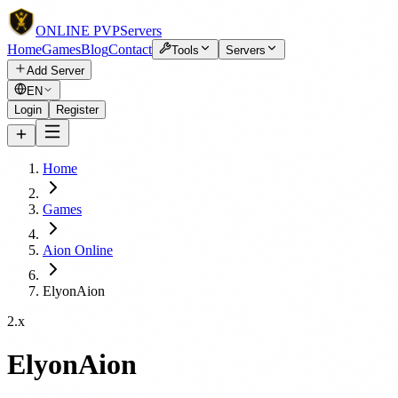
ONLINE
PVP
Servers
Home
Games
Blog
Contact
Tools
Servers
Add Server
EN
Login
Register
Home
Games
Aion Online
ElyonAion
2.x
ElyonAion