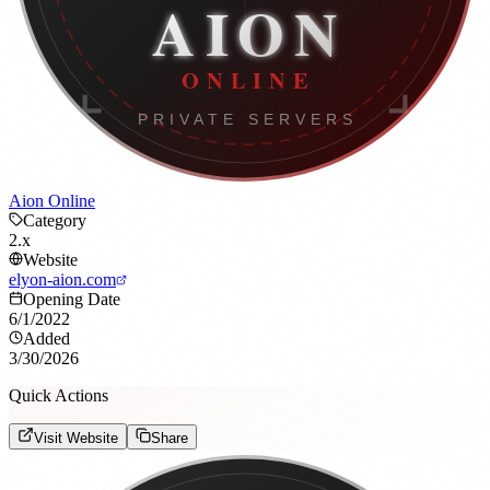
Aion Online
Category
2.x
Website
elyon-aion.com
Opening Date
6/1/2022
Added
3/30/2026
Quick Actions
Visit Website
Share