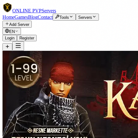
ONLINE
PVP
Servers
Home
Games
Blog
Contact
Tools
Servers
Add Server
EN
Login
Register