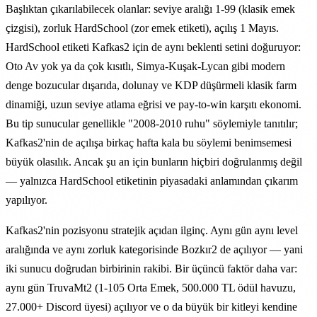
Başlıktan çıkarılabilecek olanlar: seviye aralığı 1-99 (klasik emek
çizgisi), zorluk HardSchool (zor emek etiketi), açılış 1 Mayıs.
HardSchool etiketi Kafkas2 için de aynı beklenti setini doğuruyor:
Oto Av yok ya da çok kısıtlı, Simya-Kuşak-Lycan gibi modern
denge bozucular dışarıda, dolunay ve KDP düşürmeli klasik farm
dinamiği, uzun seviye atlama eğrisi ve pay-to-win karşıtı ekonomi.
Bu tip sunucular genellikle "2008-2010 ruhu" söylemiyle tanıtılır;
Kafkas2'nin de açılışa birkaç hafta kala bu söylemi benimsemesi
büyük olasılık. Ancak şu an için bunların hiçbiri doğrulanmış değil
— yalnızca HardSchool etiketinin piyasadaki anlamından çıkarım
yapılıyor.
Kafkas2'nin pozisyonu stratejik açıdan ilginç. Aynı gün aynı level
aralığında ve aynı zorluk kategorisinde Bozkır2 de açılıyor — yani
iki sunucu doğrudan birbirinin rakibi. Bir üçüncü faktör daha var:
aynı gün TruvaMt2 (1-105 Orta Emek, 500.000 TL ödül havuzu,
27.000+ Discord üyesi) açılıyor ve o da büyük bir kitleyi kendine