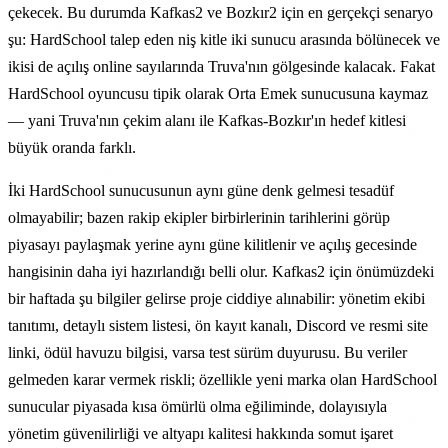
çekecek. Bu durumda Kafkas2 ve Bozkır2 için en gerçekçi senaryo
şu: HardSchool talep eden niş kitle iki sunucu arasında bölünecek ve
ikisi de açılış online sayılarında Truva'nın gölgesinde kalacak. Fakat
HardSchool oyuncusu tipik olarak Orta Emek sunucusuna kaymaz
— yani Truva'nın çekim alanı ile Kafkas-Bozkır'ın hedef kitlesi
büyük oranda farklı.
İki HardSchool sunucusunun aynı güne denk gelmesi tesadüf
olmayabilir; bazen rakip ekipler birbirlerinin tarihlerini görüp
piyasayı paylaşmak yerine aynı güne kilitlenir ve açılış gecesinde
hangisinin daha iyi hazırlandığı belli olur. Kafkas2 için önümüzdeki
bir haftada şu bilgiler gelirse proje ciddiye alınabilir: yönetim ekibi
tanıtımı, detaylı sistem listesi, ön kayıt kanalı, Discord ve resmi site
linki, ödül havuzu bilgisi, varsa test sürüm duyurusu. Bu veriler
gelmeden karar vermek riskli; özellikle yeni marka olan HardSchool
sunucular piyasada kısa ömürlü olma eğiliminde, dolayısıyla
yönetim güvenilirliği ve altyapı kalitesi hakkında somut işaret