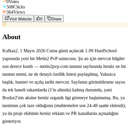
0
Votes
508
Clicks
364
Views
Visit Website
0
Share
About
Kafkas2, 1 Mayıs 2026 Cuma günü açılacak 1-99 HardSchool
yapısında yeni bir Metin2 PvP sunucusu. Şu an için mevcut bilgiler
son derece kısıtlı — metin2pvp.com tanıtım sayfasında henüz ne bir
tanıtım metni, ne de detaylı özellik listesi paylaşılmış. Yalnızca
başlık, banner ve açılış tarihi mevcut. Sayfanın görüntülenme sayısı
da tek haneli rakamlarda (1'in altında) kalmış durumda, yani
Bozkır2'nin aksine henüz organik ilgi görmeye başlamamış. Bu, ya
tanıtımın çok taze olduğunu (muhtemelen son 24-48 saatte eklendi),
ya da proje ekibinin henüz reklam ve PR kanallarını açmadığını
gösteriyor.