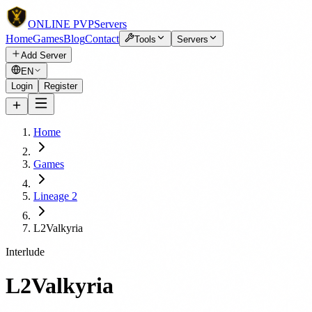
ONLINE
PVP
Servers
Home
Games
Blog
Contact
Tools
Servers
Add Server
EN
Login
Register
Home
Games
Lineage 2
L2Valkyria
Interlude
L2Valkyria