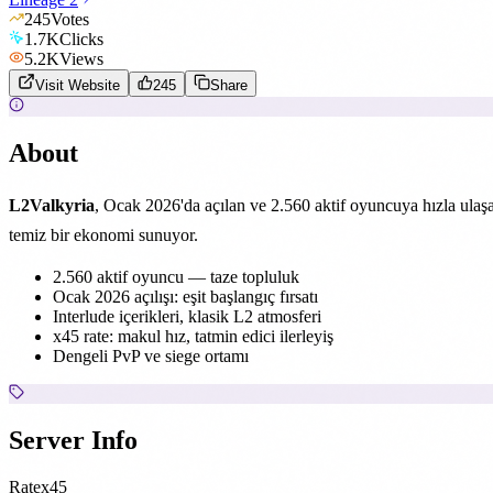
245
Votes
1.7K
Clicks
5.2K
Views
Visit Website
245
Share
About
L2Valkyria
, Ocak 2026'da açılan ve 2.560 aktif oyuncuya hızla ulaşan
temiz bir ekonomi sunuyor.
2.560 aktif oyuncu — taze topluluk
Ocak 2026 açılışı: eşit başlangıç fırsatı
Interlude içerikleri, klasik L2 atmosferi
x45 rate: makul hız, tatmin edici ilerleyiş
Dengeli PvP ve siege ortamı
Server Info
Rate
x45