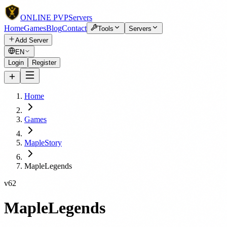
ONLINE
PVP
Servers
Home
Games
Blog
Contact
Tools
Servers
Add Server
EN
Login
Register
Home
Games
MapleStory
MapleLegends
v62
MapleLegends