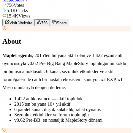
756
Votes
5.1K
Clicks
15.4K
Views
Visit Website
756
Share
About
MapleLegends
, 2015'ten bu yana aktif olan ve 1.422 eşzamanlı
oyuncusuyla v0.62 Pre-Big Bang MapleStory topluluğunun köklü
bir buluşma noktasıdır. 6 kanal, sezonluk etkinlikler ve aktif
forum/galeri ile canlı bir nostalji ekosistemi sunuyor. x2 EXP, x1
Meso oranlarıyla dengeli ilerleme.
1.422 anlık oyuncu — aktif topluluk
2015'ten bu yana 10+ yıl aktif
6 paralel kanal: düşük kalabalık, rahat oynanış
Sezonluk etkinlikler ve forum topluluğu
v0.62 Pre-BB: en nostaljik MapleStory dönemi