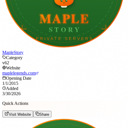
MapleStory
Category
v62
Website
maplelegends.com
Opening Date
1/1/2015
Added
3/30/2026
Quick Actions
Visit Website
Share