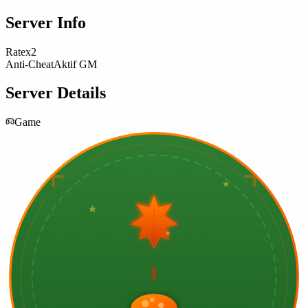
Server Info
Rate
x2
Anti-Cheat
Aktif GM
Server Details
Game