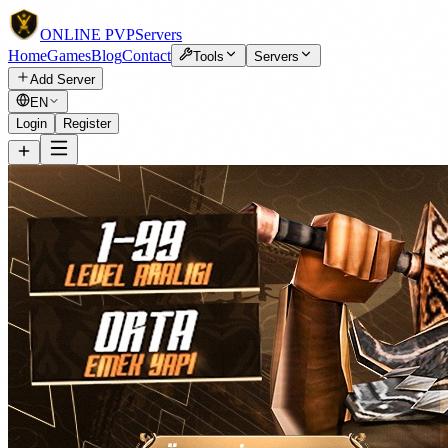
ONLINE
PVP
Servers
Home
Games
Blog
Contact
Tools
Servers
Add Server
EN
Login
Register