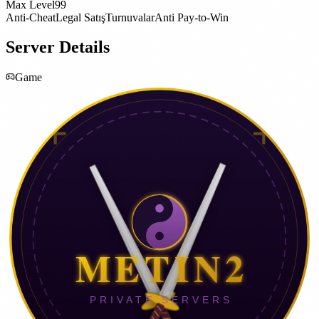
Max Level
99
Anti-Cheat
Legal Satış
Turnuvalar
Anti Pay-to-Win
Server Details
Game