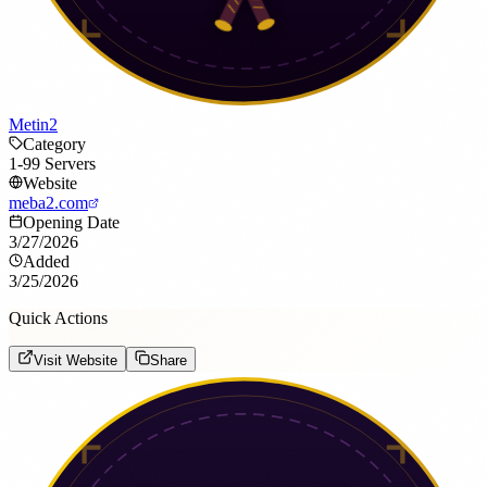
Metin2
Category
1-99 Servers
Website
meba2.com
Opening Date
3/27/2026
Added
3/25/2026
Quick Actions
Visit Website
Share