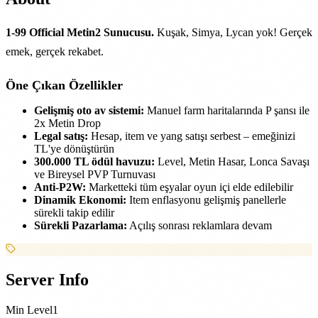
1-99 Official Metin2 Sunucusu.
Kuşak, Simya, Lycan yok! Gerçek
emek, gerçek rekabet.
Öne Çıkan Özellikler
Gelişmiş oto av sistemi:
Manuel farm haritalarında P şansı ile
2x Metin Drop
Legal satış:
Hesap, item ve yang satışı serbest – emeğinizi
TL'ye dönüştürün
300.000 TL ödül havuzu:
Level, Metin Hasar, Lonca Savaşı
ve Bireysel PVP Turnuvası
Anti-P2W:
Marketteki tüm eşyalar oyun içi elde edilebilir
Dinamik Ekonomi:
Item enflasyonu gelişmiş panellerle
sürekli takip edilir
Sürekli Pazarlama:
Açılış sonrası reklamlara devam
Server Info
Min Level
1