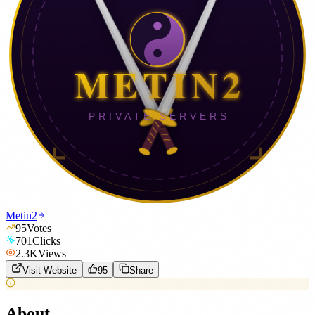
Metin2
95
Votes
701
Clicks
2.3K
Views
Visit Website
95
Share
About