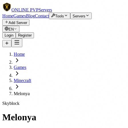
ONLINE
PVP
Servers
Home
Games
Blog
Contact
Tools
Servers
Add Server
EN
Login
Register
Home
Games
Minecraft
Melonya
Skyblock
Melonya