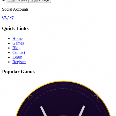
🇬🇧 English
🇹🇷 Türkçe
Social Accounts
Quick Links
Home
Games
Blog
Contact
Login
Register
Popular Games