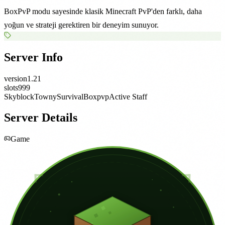
BoxPvP modu sayesinde klasik Minecraft PvP'den farklı, daha
yoğun ve strateji gerektiren bir deneyim sunuyor.
Server Info
version
1.21
slots
999
Skyblock
Towny
Survival
Boxpvp
Active Staff
Server Details
Game