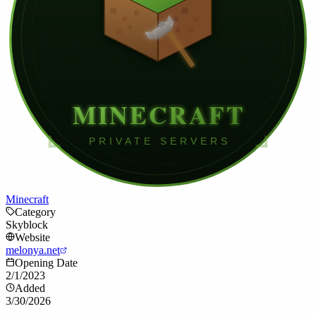
Minecraft
Category
Skyblock
Website
melonya.net
Opening Date
2/1/2023
Added
3/30/2026