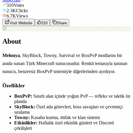
310
Votes
2.3K
Clicks
6.7K
Views
Visit Website
310
Share
About
Melonya
, SkyBlock, Towny, Survival ve BoxPvP modlarını bir
arada sunan Türk Minecraft sunucusudur. Renkli temasıyla tanınan
sunucu, benzersiz BoxPvP sistemiyle diğerlerinden ayrılıyor.
Özellikler
BoxPvP:
Sınırlı alan içinde yoğun PvP — refleks ve taktik ön
planda
SkyBlock:
Özel ada görevleri, boss savaşları ve çevrimiçi
sıralama
Towny:
Kasaba kurma, ittifak ve klan sistemi
Etkinlikler:
Haftalık özel etkinlik günleri ve Discord
çekilişleri