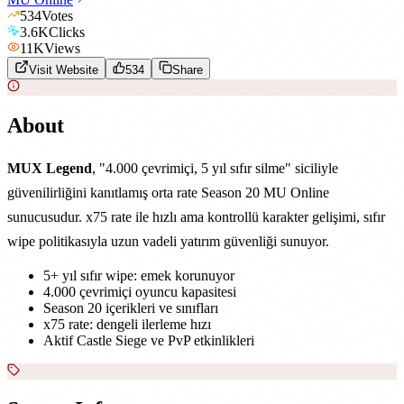
534
Votes
3.6K
Clicks
11K
Views
Visit Website
534
Share
About
MUX Legend
, "4.000 çevrimiçi, 5 yıl sıfır silme" siciliyle
güvenilirliğini kanıtlamış orta rate Season 20 MU Online
sunucusudur. x75 rate ile hızlı ama kontrollü karakter gelişimi, sıfır
wipe politikasıyla uzun vadeli yatırım güvenliği sunuyor.
5+ yıl sıfır wipe: emek korunuyor
4.000 çevrimiçi oyuncu kapasitesi
Season 20 içerikleri ve sınıfları
x75 rate: dengeli ilerleme hızı
Aktif Castle Siege ve PvP etkinlikleri