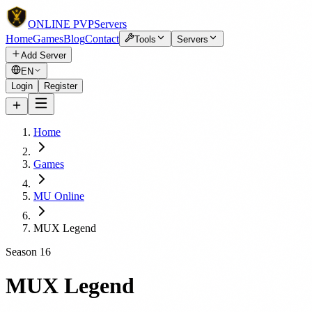
ONLINE
PVP
Servers
Home
Games
Blog
Contact
Tools
Servers
Add Server
EN
Login
Register
Home
Games
MU Online
MUX Legend
Season 16
MUX Legend