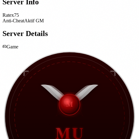
Server Info
Rate
x75
Anti-Cheat
Aktif GM
Server Details
Game