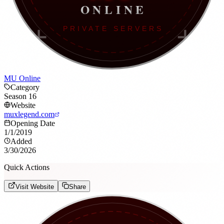
MU Online
Category
Season 16
Website
muxlegend.com
Opening Date
1/1/2019
Added
3/30/2026
Quick Actions
Visit Website
Share