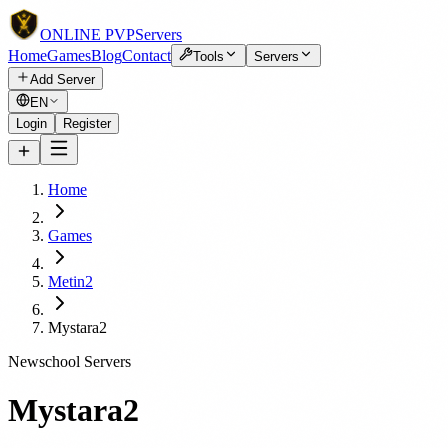
ONLINE
PVP
Servers
Home
Games
Blog
Contact
Tools
Servers
Add Server
EN
Login
Register
Home
Games
Metin2
Mystara2
Newschool Servers
Mystara2