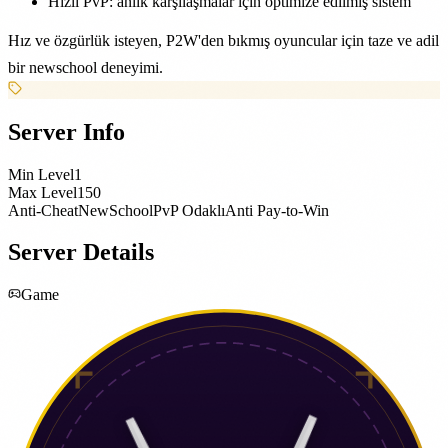
Hızlı PvP: anlık karşılaşmalar için optimize edilmiş sistem
Hız ve özgürlük isteyen, P2W'den bıkmış oyuncular için taze ve adil
bir newschool deneyimi.
Server Info
Min Level
1
Max Level
150
Anti-Cheat
NewSchool
PvP Odaklı
Anti Pay-to-Win
Server Details
Game