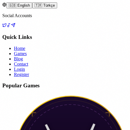
🇬🇧 English
🇹🇷 Türkçe
Social Accounts
Quick Links
Home
Games
Blog
Contact
Login
Register
Popular Games