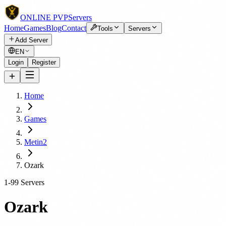
ONLINE
PVP
Servers
Home
Games
Blog
Contact
Tools
Servers
Add Server
EN
Login
Register
Home
Games
Metin2
Ozark
1-99 Servers
Ozark