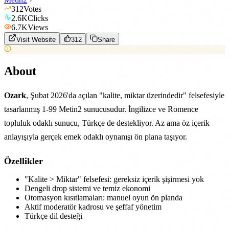
312
Votes
2.6K
Clicks
6.7K
Views
Visit Website
312
Share
About
Ozark
, Şubat 2026'da açılan "kalite, miktar üzerindedir" felsefesiyle
tasarlanmış 1-99 Metin2 sunucusudur. İngilizce ve Romence
topluluk odaklı sunucu, Türkçe de destekliyor. Az ama öz içerik
anlayışıyla gerçek emek odaklı oynanışı ön plana taşıyor.
Özellikler
"Kalite > Miktar" felsefesi: gereksiz içerik şişirmesi yok
Dengeli drop sistemi ve temiz ekonomi
Otomasyon kısıtlamaları: manuel oyun ön planda
Aktif moderatör kadrosu ve şeffaf yönetim
Türkçe dil desteği