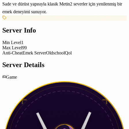
Sade ve dürüst yapısıyla klasik Metin2 severler için yenilenmiş bir
emek deneyimi sunuyor.
Server Info
Min Level
1
Max Level
99
Anti-Cheat
Emek Server
Oldschool
Qol
Server Details
Game