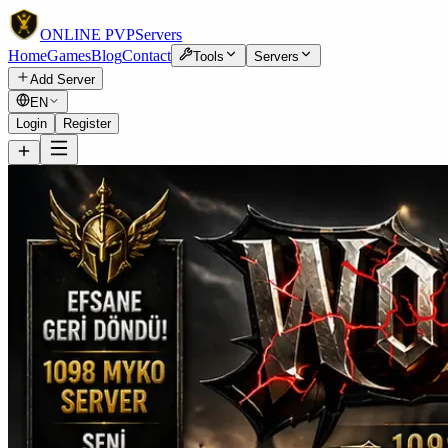
ONLINE
PVP
Servers
Home
Games
Blog
Contact
Tools
Servers
Add Server
EN
Login
Register