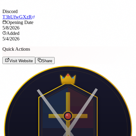
Discord
T3hUfwGXzR
Opening Date
5/8/2026
Added
5/4/2026
Quick Actions
Visit Website
Share