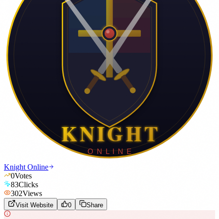
Knight Online
0
Votes
83
Clicks
302
Views
Visit Website
0
Share