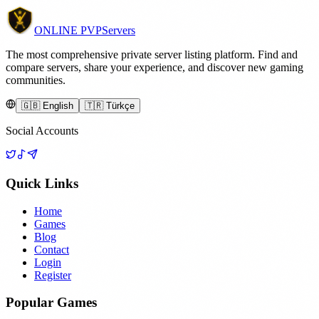
ONLINE
PVP
Servers
The most comprehensive private server listing platform. Find and
compare servers, share your experience, and discover new gaming
communities.
🇬🇧 English
🇹🇷 Türkçe
Social Accounts
Quick Links
Home
Games
Blog
Contact
Login
Register
Popular Games