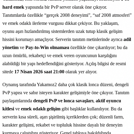
hard emek
yapısında bir PvP server olarak öne çıkıyor.
Tanıtımlarda özellikle “gerçek 2008 deneyimi”, “saf 2008 atmosferi”
ve emek odaklı ilerleme vurgusu dikkat çekiyor. Bu yaklaşım,
oyunu aşırı hızlandırılmış sistemlerden uzak tutup klasik gelişim
hissini korumayı amaçlıyor. Serverin tanıtım metinlerinde ayrıca
adil
yönetim
ve
Pay-to-Win olmaması
özellikle öne çıkarılıyor; bu da
uzun ömürlü, rekabetçi ve emek veren oyuncunun karşılığını
alabildiği bir yapı hedeflendiğini gösteriyor. Açılış bilgisi de resmi
sitede
17 Nisan 2026 saat 21:00
olarak yer alıyor.
Oynanış tarafında Yakamoz2 daha çok klasik lonca düzeni, dengeli
PvP yapısı ve sabır isteyen karakter gelişimiyle öne çıkıyor. Tanıtım
paylaşımlarında
dengeli PvP ve lonca savaşları
,
aktif oyuncu
kitlesi
ve
emek odaklı gelişim
gibi başlıklar kullanılıyor. Bu da
serverin kısa süreli, aşırı şişirilmiş içeriklerden çok; düzenli farm,
karakter gelişimi, rekabet ve topluluk hissine dayalı bir deneyim
kurmaya çalıştığını gösteriyor. Genel tabloya bakıldığında