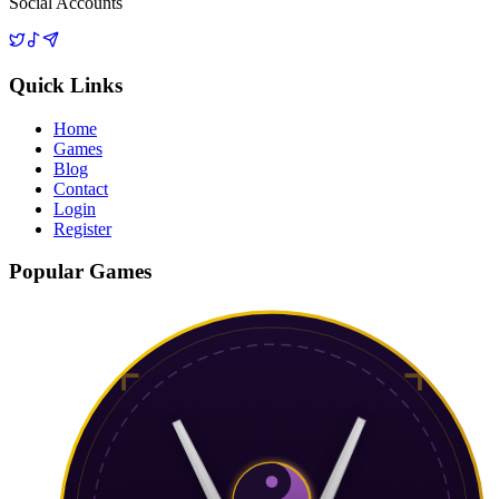
Social Accounts
Quick Links
Home
Games
Blog
Contact
Login
Register
Popular Games