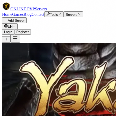
ONLINE
PVP
Servers
Home
Games
Blog
Contact
Tools
Servers
Add Server
EN
Login
Register