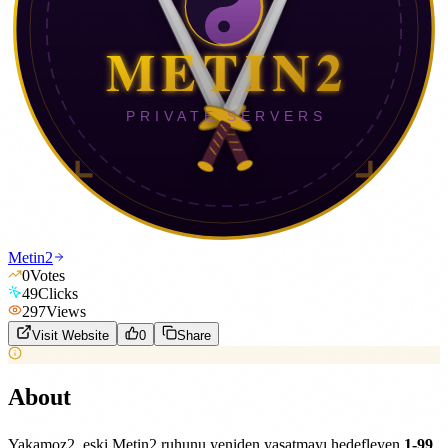
Metin2
0
Votes
49
Clicks
297
Views
Visit Website
0
Share
About
Yakamoz2, eski Metin2 ruhunu yeniden yaşatmayı hedefleyen
1-99