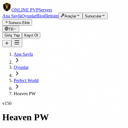
ONLINE
PVP
Servers
Ana Sayfa
Oyunlar
Blog
İletişim
Araçlar
Sunucular
Sunucu Ekle
TR
Giriş Yap
Kayıt Ol
Ana Sayfa
Oyunlar
Perfect World
Heaven PW
v150
Heaven PW