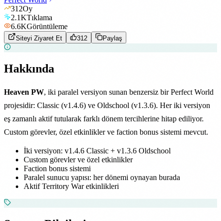
312
Oy
2.1K
Tıklama
6.6K
Görüntüleme
Siteyi Ziyaret Et
312
Paylaş
Hakkında
Heaven PW
, iki paralel versiyon sunan benzersiz bir Perfect World
projesidir: Classic (v1.4.6) ve Oldschool (v1.3.6). Her iki versiyon
eş zamanlı aktif tutularak farklı dönem tercihlerine hitap ediliyor.
Custom görevler, özel etkinlikler ve faction bonus sistemi mevcut.
İki versiyon: v1.4.6 Classic + v1.3.6 Oldschool
Custom görevler ve özel etkinlikler
Faction bonus sistemi
Paralel sunucu yapısı: her dönemi oynayan burada
Aktif Territory War etkinlikleri