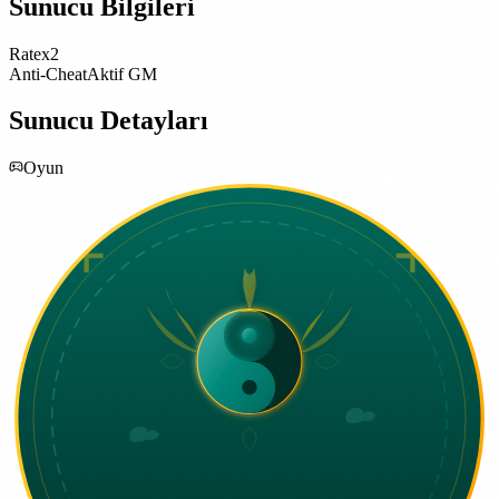
Sunucu Bilgileri
Rate
x2
Anti-Cheat
Aktif GM
Sunucu Detayları
Oyun