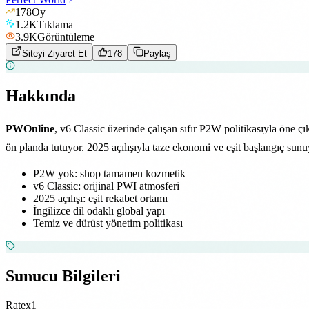
178
Oy
1.2K
Tıklama
3.9K
Görüntüleme
Siteyi Ziyaret Et
178
Paylaş
Hakkında
PWOnline
, v6 Classic üzerinde çalışan sıfır P2W politikasıyla öne ç
ön planda tutuyor. 2025 açılışıyla taze ekonomi ve eşit başlangıç sunu
P2W yok: shop tamamen kozmetik
v6 Classic: orijinal PWI atmosferi
2025 açılışı: eşit rekabet ortamı
İngilizce dil odaklı global yapı
Temiz ve dürüst yönetim politikası
Sunucu Bilgileri
Rate
x1