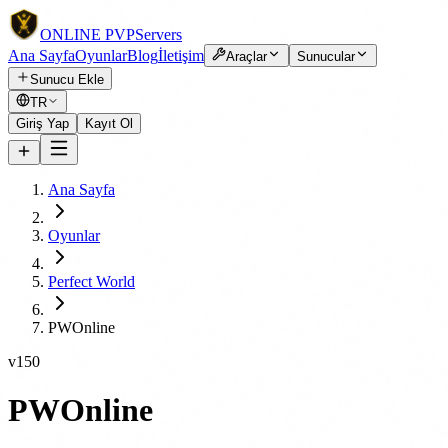
ONLINE
PVP
Servers
Ana Sayfa
Oyunlar
Blog
İletişim
Araçlar
Sunucular
Sunucu Ekle
TR
Giriş Yap
Kayıt Ol
Ana Sayfa
Oyunlar
Perfect World
PWOnline
v150
PWOnline