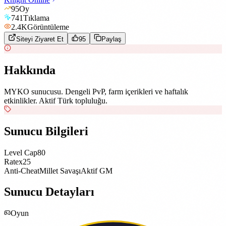
95
Oy
741
Tıklama
2.4K
Görüntüleme
Siteyi Ziyaret Et
95
Paylaş
Hakkında
MYKO sunucusu. Dengeli PvP, farm içerikleri ve haftalık
etkinlikler. Aktif Türk topluluğu.
Sunucu Bilgileri
Level Cap
80
Rate
x25
Anti-Cheat
Millet Savaşı
Aktif GM
Sunucu Detayları
Oyun