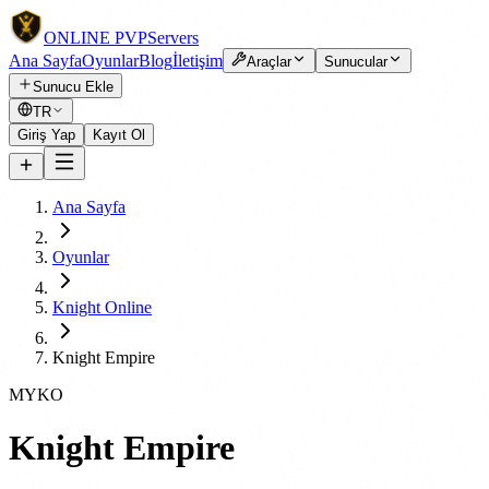
ONLINE
PVP
Servers
Ana Sayfa
Oyunlar
Blog
İletişim
Araçlar
Sunucular
Sunucu Ekle
TR
Giriş Yap
Kayıt Ol
Ana Sayfa
Oyunlar
Knight Online
Knight Empire
MYKO
Knight Empire