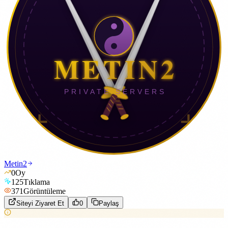
Metin2
0
Oy
125
Tıklama
371
Görüntüleme
Siteyi Ziyaret Et
0
Paylaş