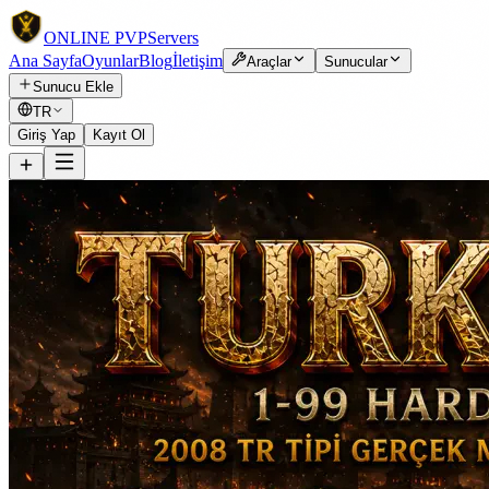
ONLINE
PVP
Servers
Ana Sayfa
Oyunlar
Blog
İletişim
Araçlar
Sunucular
Sunucu Ekle
TR
Giriş Yap
Kayıt Ol