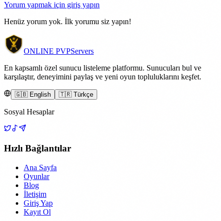
Yorum yapmak için giriş yapın
Henüz yorum yok. İlk yorumu siz yapın!
ONLINE
PVP
Servers
En kapsamlı özel sunucu listeleme platformu. Sunucuları bul ve
karşılaştır, deneyimini paylaş ve yeni oyun topluluklarını keşfet.
🇬🇧 English
🇹🇷 Türkçe
Sosyal Hesaplar
Hızlı Bağlantılar
Ana Sayfa
Oyunlar
Blog
İletişim
Giriş Yap
Kayıt Ol