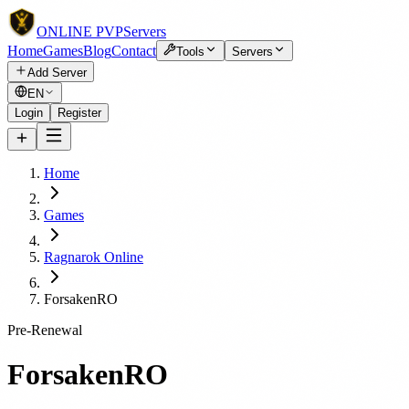
ONLINE
PVP
Servers
Home
Games
Blog
Contact
Tools
Servers
Add Server
EN
Login
Register
Home
Games
Ragnarok Online
ForsakenRO
Pre-Renewal
ForsakenRO