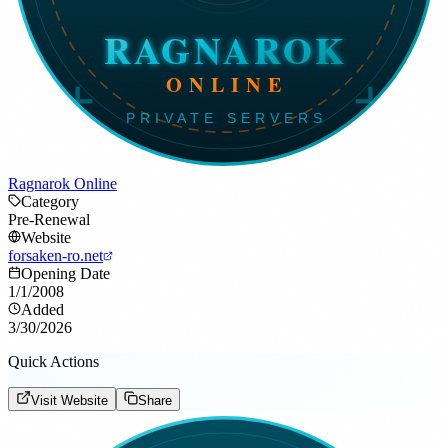
Ragnarok Online
Category
Pre-Renewal
Website
forsaken-ro.net
Opening Date
1/1/2008
Added
3/30/2026
Quick Actions
Visit Website
Share