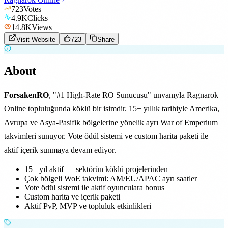
723
Votes
4.9K
Clicks
14.8K
Views
Visit Website
723
Share
About
ForsakenRO
, "#1 High-Rate RO Sunucusu" unvanıyla Ragnarok
Online topluluğunda köklü bir isimdir. 15+ yıllık tarihiyle Amerika,
Avrupa ve Asya-Pasifik bölgelerine yönelik ayrı War of Emperium
takvimleri sunuyor. Vote ödül sistemi ve custom harita paketi ile
aktif içerik sunmaya devam ediyor.
15+ yıl aktif — sektörün köklü projelerinden
Çok bölgeli WoE takvimi: AM/EU/APAC ayrı saatler
Vote ödül sistemi ile aktif oyunculara bonus
Custom harita ve içerik paketi
Aktif PvP, MVP ve topluluk etkinlikleri