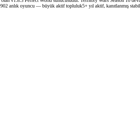
an v1.8.3 Perfect World sunucusudur. Territory Wars Season 10 devam e
. 902 anlık oyuncu — büyük aktif topluluk5+ yıl aktif, kanıtlanmış stabil