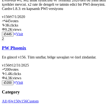
EvolvedPWI, 902 anlık oyuncusu ve Temmuz 2020'den bu yana aktif ol
içerikler mevcut. x2 rate ile dengeli ve tatmin edici bir PWI deneyimi
Cardsv1.8.3: en kapsamlı PWI versiyonu
v156
7/1/2020
445
votes
3K
clicks
9.2K
views
Visit
445
2
PW Phoenix
En güncel v156. Tüm sınıflar, bölge savaşları ve özel zindanlar.
v156
12/31/2025
200
votes
1.4K
clicks
4.3K
views
Visit
200
Category
All
(
6
)
v150
v156
Custom