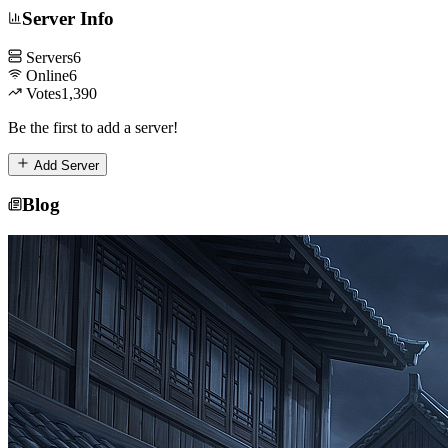
Server Info
Servers
6
Online
6
Votes
1,390
Be the first to add a server!
Add Server
Blog