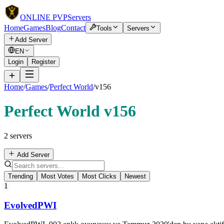
ONLINE
PVP
Servers
Home
Games
Blog
Contact
Tools
Servers
Add Server
EN
Login
Register
Home
/
Games
/
Perfect World
/
v156
Perfect World v156
2 servers
Add Server
Trending
Most Votes
Most Clicks
Newest
1
EvolvedPWI