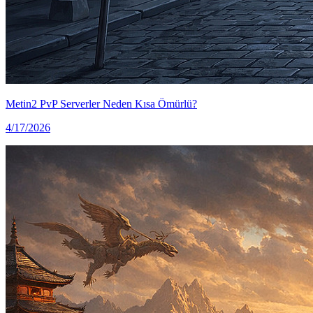
Metin2 PvP Serverler Neden Kısa Ömürlü?
4/17/2026