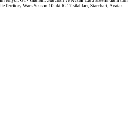
diyor, G17 silahları, Starchart ve Avatar Card sistemi dahil tüm
iteTerritory Wars Season 10 aktifG17 silahları, Starchart, Avatar