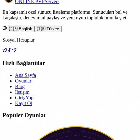
ONLINE
PVP
Servers
En kapsamlı özel sunucu listeleme platformu. Sunucuları bul ve
karşılaştır, deneyimini paylaş ve yeni oyun topluluklarını keşfet.
🇬🇧 English
🇹🇷 Türkçe
Sosyal Hesaplar
Hızlı Bağlantılar
Ana Sayfa
Oyunlar
Blog
İletişim
Giriş Yap
Kayıt Ol
Popüler Oyunlar