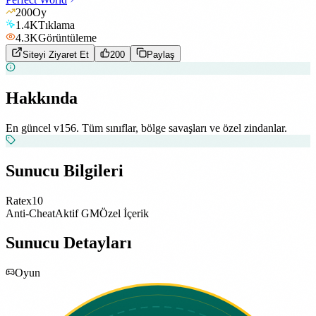
200
Oy
1.4K
Tıklama
4.3K
Görüntüleme
Siteyi Ziyaret Et
200
Paylaş
Hakkında
En güncel v156. Tüm sınıflar, bölge savaşları ve özel zindanlar.
Sunucu Bilgileri
Rate
x10
Anti-Cheat
Aktif GM
Özel İçerik
Sunucu Detayları
Oyun