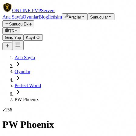
ONLINE
PVP
Servers
Ana Sayfa
Oyunlar
Blog
İletişim
Araçlar
Sunucular
Sunucu Ekle
TR
Giriş Yap
Kayıt Ol
Ana Sayfa
Oyunlar
Perfect World
PW Phoenix
v156
PW Phoenix